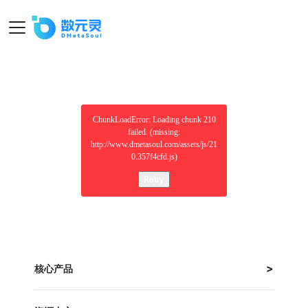
ChunkLoadError: Loading chunk 210
failed. (missing:
http://www.dmetasoul.com/assets/js/21
0.357f4cfd.js)
Retry
核心产品