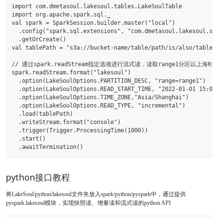
import com.dmetasoul.lakesoul.tables.LakeSoulTable
import org.apache.spark.sql._
val spark = SparkSession.builder.master("local")
  .config("spark.sql.extensions", "com.dmetasoul.lakesoul.sq
  .getOrCreate()
val tablePath = "s3a://bucket-name/table/path/is/also/table/
// 通过spark.readStream指定选项进行流式读，读取range1分区以上
spark.readStream.format("lakesoul")
  .option(LakeSoulOptions.PARTITION_DESC, "range=range1")
  .option(LakeSoulOptions.READ_START_TIME, "2022-01-01 15:00
  .option(LakeSoulOptions.TIME_ZONE,"Asia/Shanghai")
  .option(LakeSoulOptions.READ_TYPE, "incremental")
  .load(tablePath)
  .writeStream.format("console")
  .trigger(Trigger.ProcessingTime(1000))
  .start()
  .awaitTermination()
python接口教程
将LakeSoul/python/lakesoul文件夹放入spark/python/pyspark中，通过提供
pyspark.lakesoul模块，实现快照读、增量读和流式读的python API