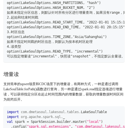
option(LakeSoulOptions.HASH_PARTITIONS, "hash")
option(LakeSoulOptions.HASH_BUCKET_NUM, "2")
如果未指定分区信息，则默认针对所有分区进行增量查询，如果没有range，则必
2.起始和结束时间戳
option(LakeSoulOptions.READ_START_TIME, "2022-01-01 15:15:15
option(LakeSoulOptions.READ_END_TIME, "2022-01-01 20:15:15")
3.时区信息
option(LakeSoulOptions.TIME_ZONE,"Asia/Sahanghai")
如果不指定时间戳的时区信息，则默认为按本机时区处理
4.读类型
option(LakeSoulOptions.READ_TYPE, "incremental")
可以指定增量读"incremental"，快照读"snapshot"，不指定默认全量读。
增量读
支持简单的upsert场景和CDC场景下的增量读，有两种方式，一种是通过调用
LakeSoulTable.forPath()函数进行查询，另一种是通过spark.read指定选项进行增量
读，可以获得指定分区在起止时间范围内的增量数据，获取的增量数据时间区间
为前闭后开。
import
com
.
dmetasoul
.
lakesoul
.
tables
.
LakeSoulTable
import
org
.
apache
.
spark
.
sql
.
_
val
 spark 
=
 SparkSession
.
builder
.
master
(
"local"
)
.
config
(
"spark.sql.extensions"
,
"com.dmetasoul.lakesoul.sq