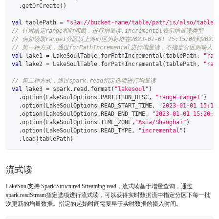
.
getOrCreate
(
)
val
 tablePath 
=
"s3a://bucket-name/table/path/is/also/table/
// 针对给定range和时间戳，进行增量读,incremental表示增量读类型
// 例如读取range1分区以上海时区为标准在2023-01-01 15:15:00到2023
// 第一种方式，通过forPathIncremental进行增量读，不指定分区则
val
 lake1 
=
 LakeSoulTable
.
forPathIncremental
(
tablePath
,
"ran
val
 lake2 
=
 LakeSoulTable
.
forPathIncremental
(
tablePath
,
"ran
// 第二种方式，通过spark.read指定选项进行增量读
val
 lake3 
=
 spark
.
read
.
format
(
"lakesoul"
)
.
option
(
LakeSoulOptions
.
PARTITION_DESC
,
"range=range1"
)
.
option
(
LakeSoulOptions
.
READ_START_TIME
,
"2023-01-01 15:15
.
option
(
LakeSoulOptions
.
READ_END_TIME
,
"2023-01-01 15:20:0
.
option
(
LakeSoulOptions
.
TIME_ZONE
,
"Asia/Shanghai"
)
.
option
(
LakeSoulOptions
.
READ_TYPE
,
"incremental"
)
.
load
(
tablePath
)
流式读
LakeSoul支持 Spark Structured Streaming read，流式读基于增量查询，通过
spark.readStream指定选项进行流式读，可以获得实时数据流中指定分区下每一批
次更新的增量数据。指定的起始时间需要早于实时数据的摄入时间。