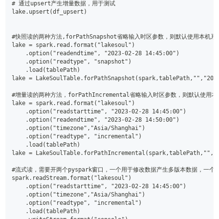
# 通过upsert产生增量数据，用于测试
lake.upsert(df_upsert)
#快照读的两种方法,forPathSnapshot省略输入时区参数，则默认使用本机
lake = spark.read.format("lakesoul")
    .option("readendtime", "2023-02-28 14:45:00")
    .option("readtype", "snapshot")
    .load(tablePath) 
lake = LakeSoulTable.forPathSnapshot(spark,tablePath,"","202
#增量读的两种方法，forPathIncremental省略输入时区参数，则默认使用
lake = spark.read.format("lakesoul")
    .option("readstarttime", "2023-02-28 14:45:00")
    .option("readendtime", "2023-02-28 14:50:00")
    .option("timezone","Asia/Shanghai")
    .option("readtype", "incremental")
    .load(tablePath) 
lake = LakeSoulTable.forPathIncremental(spark,tablePath,"","
#流式读，需要开两个pyspark窗口，一个用于修改数据产生多版本数据，一个
spark.readStream.format("lakesoul")
    .option("readstarttime", "2023-02-28 14:45:00")
    .option("timezone","Asia/Shanghai")
    .option("readtype", "incremental")
    .load(tablePath)