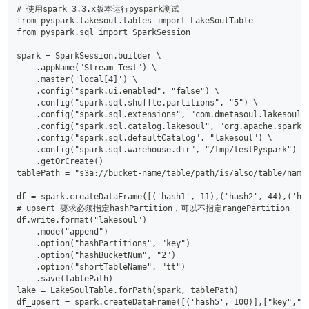
# 使用spark 3.3.x版本运行pyspark测试
from pyspark.lakesoul.tables import LakeSoulTable
from pyspark.sql import SparkSession
spark = SparkSession.builder \
    .appName("Stream Test") \
    .master('local[4]') \
    .config("spark.ui.enabled", "false") \
    .config("spark.sql.shuffle.partitions", "5") \
    .config("spark.sql.extensions", "com.dmetasoul.lakesoul.
    .config("spark.sql.catalog.lakesoul", "org.apache.spark.
    .config("spark.sql.defaultCatalog", "lakesoul") \
    .config("spark.sql.warehouse.dir", "/tmp/testPyspark") \
    .getOrCreate()
tablePath = "s3a://bucket-name/table/path/is/also/table/name
df = spark.createDataFrame([('hash1', 11),('hash2', 44),('ha
# upsert 要求必须指定hashPartition，可以不指定rangePartition
df.write.format("lakesoul")
    .mode("append")
    .option("hashPartitions", "key")
    .option("hashBucketNum", "2")
    .option("shortTableName", "tt")
    .save(tablePath)
lake = LakeSoulTable.forPath(spark, tablePath)
df_upsert = spark.createDataFrame([('hash5', 100)],["key","v