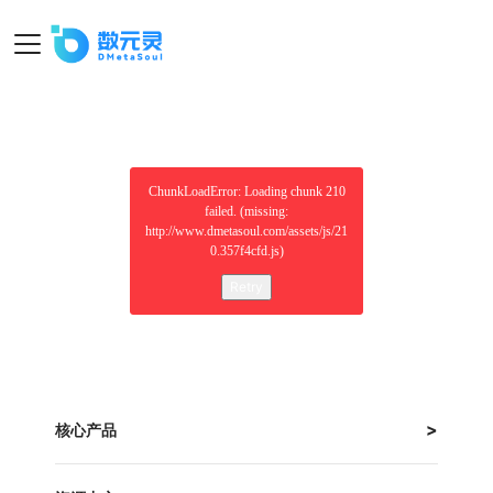
ChunkLoadError: Loading chunk 210
failed. (missing:
http://www.dmetasoul.com/assets/js/21
0.357f4cfd.js)
Retry
核心产品