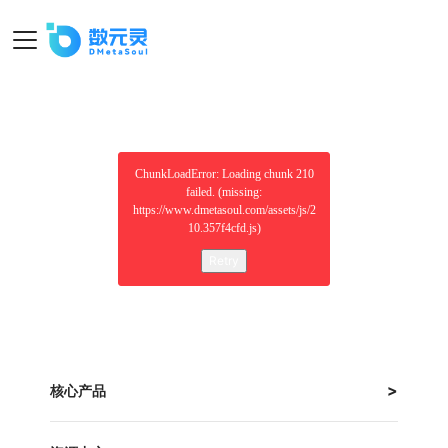
ChunkLoadError: Loading chunk 210
failed. (missing:
https://www.dmetasoul.com/assets/js/2
10.357f4cfd.js)
Retry
核心产品