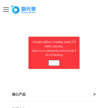
ChunkLoadError: Loading chunk 210
failed. (missing:
https://www.dmetasoul.com/assets/js/2
10.357f4cfd.js)
Retry
核心产品