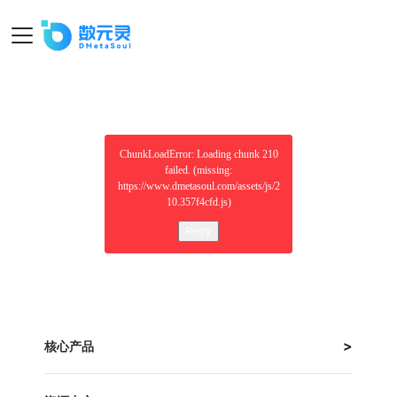
ChunkLoadError: Loading chunk 210
failed. (missing:
https://www.dmetasoul.com/assets/js/2
10.357f4cfd.js)
Retry
核心产品