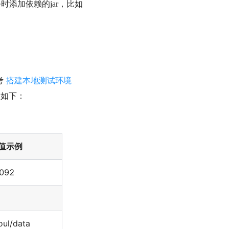
任务时添加依赖的jar，比如
考
搭建本地测试环境
述如下：
值示例
9092
oul/data