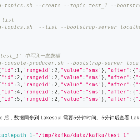
a-topics.sh --create --topic test_1 --bootstr
 list
a-topics.sh  --list --bootstrap-server localh
 'test_1' 中写入一些数据
a-console-producer.sh --bootstrap-server loca
{
"id"
:1,
"rangeid"
:2,
"value"
:
"sms"
}
,
"after"
:
{
"
{
"id"
:2,
"rangeid"
:2,
"value"
:
"sms"
}
,
"after"
:
{
"
{
"id"
:3,
"rangeid"
:2,
"value"
:
"sms"
}
,
"after"
:
{
"
{
"id"
:4,
"rangeid"
:2,
"value"
:
"sms"
}
,
"after"
:
{
"
{
"id"
:5,
"rangeid"
:2,
"value"
:
"sms"
}
,
"after"
:
{
"
ic 后，数据同步到 Lakesoul 需要5分钟时间。5分钟后查看 Lak
tablepath_1
=
"/tmp/kafka/data/kafka/test_1"