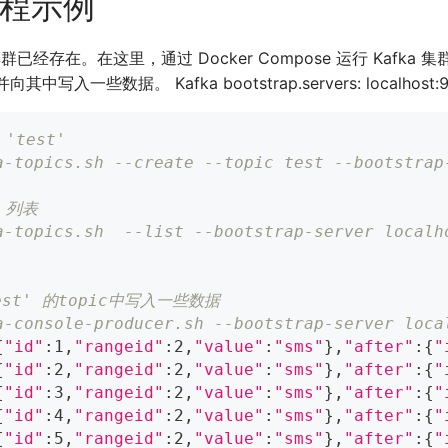
流程示例
 集群已经存在。在这里，通过 Docker Compose 运行 Kafk
并向其中写入一些数据。 Kafka bootstrap.servers: localhost:9
 'test'
a-topics.sh --create --topic test --bootstrap
c 列表
a-topics.sh  --list --bootstrap-server localh
est' 的topic中写入一些数据
a-console-producer.sh --bootstrap-server loca
{
"id"
:1,
"rangeid"
:2,
"value"
:
"sms"
}
,
"after"
:
{
"
{
"id"
:2,
"rangeid"
:2,
"value"
:
"sms"
}
,
"after"
:
{
"
{
"id"
:3,
"rangeid"
:2,
"value"
:
"sms"
}
,
"after"
:
{
"
{
"id"
:4,
"rangeid"
:2,
"value"
:
"sms"
}
,
"after"
:
{
"
{
"id"
:5,
"rangeid"
:2,
"value"
:
"sms"
}
,
"after"
:
{
"