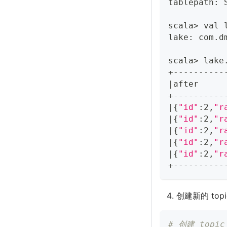
tablepath: 
scala
>
 val 
lake: com.d
scala
>
 lake
+----------
|
after     
+----------
|
{
"id"
:2,
"r
|
{
"id"
:2,
"r
|
{
"id"
:2,
"r
|
{
"id"
:2,
"r
|
{
"id"
:2,
"r
+----------
创建新的 topi
# 创建 topic