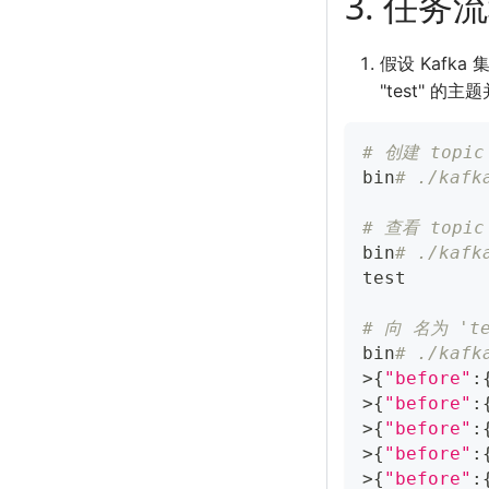
3. 任务
假设 Kafka
"test" 的主题
# 创建 topic
bin
# ./kafk
# 查看 topi
bin
# ./kafk
test
# 向 名为 't
bin
# ./kafk
>
{
"before"
:
>
{
"before"
:
>
{
"before"
:
>
{
"before"
:
>
{
"before"
: