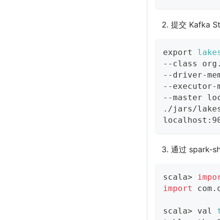
提交 Kafka 
export
lake
--class org
--driver-me
--executor-
--master lo
./jars/lake
localhost:9
通过 spark-
scala
>
impo
import
 com.
scala
>
 val 