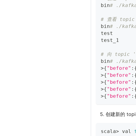
bin
# ./kafk
# 查看 topic
bin
# ./kafk
test
test_1
# 向 topic
bin
# ./kafk
>
{
"before"
:
>
{
"before"
:
>
{
"before"
:
>
{
"before"
:
>
{
"before"
:
创建新的 top
scala
>
 val 