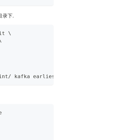
 目录下.
it 
\
\
int/ kafka earliest 
false
e