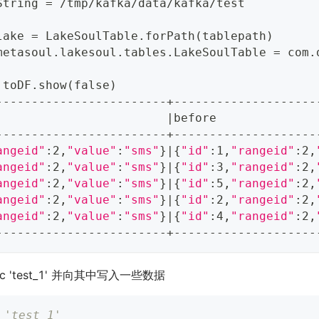
String 
=
 /tmp/kafka/data/kafka/test
lake 
=
 LakeSoulTable.forPath
(
tablepath
)
metasoul.lakesoul.tables.LakeSoulTable 
=
 com.
.toDF.show
(
false
)
------------------------+--------------------
                        
|
before              
------------------------+--------------------
angeid"
:2,
"value"
:
"sms"
}
|
{
"id"
:1,
"rangeid"
:2,
angeid"
:2,
"value"
:
"sms"
}
|
{
"id"
:3,
"rangeid"
:2,
angeid"
:2,
"value"
:
"sms"
}
|
{
"id"
:5,
"rangeid"
:2,
angeid"
:2,
"value"
:
"sms"
}
|
{
"id"
:2,
"rangeid"
:2,
angeid"
:2,
"value"
:
"sms"
}
|
{
"id"
:4,
"rangeid"
:2,
------------------------+--------------------
c 'test_1' 并向其中写入一些数据
 'test_1' 