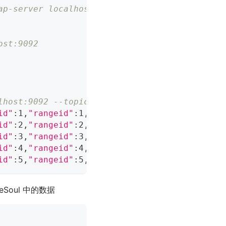
ap-server localhost:9092 --replication-factor
ost:9092
lhost:9092 --topic test_1
id"
:1,
"rangeid"
:1,
"value"
:
"sms"
}
,
"source"
:
{
"v
id"
:2,
"rangeid"
:2,
"value"
:
"sms"
}
,
"source"
:
{
"v
id"
:3,
"rangeid"
:3,
"value"
:
"sms"
}
,
"source"
:
{
"v
id"
:4,
"rangeid"
:4,
"value"
:
"sms"
}
,
"source"
:
{
"v
id"
:5,
"rangeid"
:5,
"value"
:
"sms"
}
,
"source"
:
{
"v
eSoul 中的数据