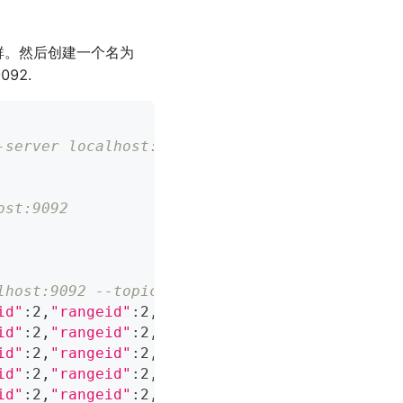
a 集群。然后创建一个名为
092.
-server localhost:9092 --replication-factor 1
ost:9092
lhost:9092 --topic test
id"
:2,
"rangeid"
:2,
"value"
:
"sms"
}
,
"source"
:
{
"v
id"
:2,
"rangeid"
:2,
"value"
:
"sms"
}
,
"source"
:
{
"v
id"
:2,
"rangeid"
:2,
"value"
:
"sms"
}
,
"source"
:
{
"v
id"
:2,
"rangeid"
:2,
"value"
:
"sms"
}
,
"source"
:
{
"v
id"
:2,
"rangeid"
:2,
"value"
:
"sms"
}
,
"source"
:
{
"v