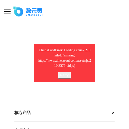
ChunkLoadError: Loading chunk 210
failed. (missing:
https://www.dmetasoul.com/assets/js/2
10.357f4cfd.js)
Retry
核心产品